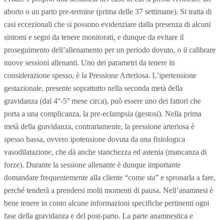
aborto o un parto pre-termine (prima delle 37 settimane). Si tratta di
casi eccezionali che si possono evidenziare dalla presenza di alcuni
sintomi e segni da tenere monitorati, e dunque da evitare il
proseguimento dell’allenamento per un periodo dovuto, o il calibrare
nuove sessioni allenanti. Uno dei parametri da tenere in
considerazione spesso, è la Pressione Arteriosa. L’ipertensione
gestazionale, presente soprattutto nella seconda metà della
gravidanza (dal 4°-5° mese circa), può essere uno dei fattori che
porta a una complicanza, la pre-eclampsia (gestosi). Nella prima
metà della gravidanza, contrariamente, la pressione arteriosa è
spesso bassa, ovvero ipotensione dovuta da una fisiologica
vasodilatazione, che dà anche stanchezza ed astenia (mancanza di
forze). Durante la sessione allenante è dunque importante
domandare frequentemente alla cliente “come sta” e spronarla a fare,
perché tenderà a prendersi molti momenti di pausa. Nell’anamnesi è
bene tenere in conto alcune informazioni specifiche pertinenti ogni
fase della gravidanza e del post-parto. La parte anamnestica e