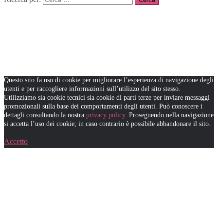
Questo sito fa uso di cookie per migliorare l’esperienza di navigazione degli
utenti e per raccogliere informazioni sull’utilizzo del sito stesso.
Utilizziamo sia cookie tecnici sia cookie di parti terze per inviare messaggi
promozionali sulla base dei comportamenti degli utenti. Può conoscere i
dettagli consultando la nostra
privacy policy
. Proseguendo nella navigazione
si accetta l’uso dei cookie; in caso contrario è possibile abbandonare il sito.
Accetto